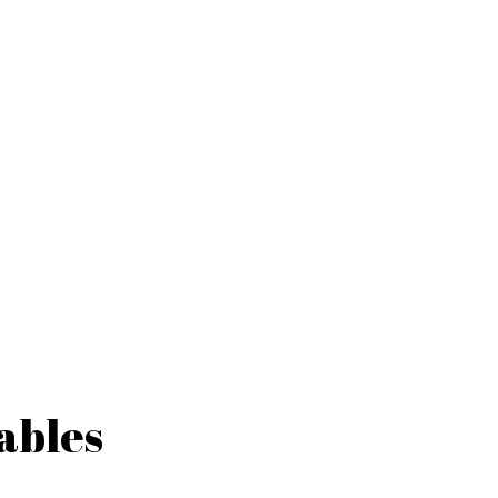
DEVENIR COOPÉRATEUR
INFOS & CONTACT
NCE D’INFORMATIONS SUR LES COUCHES LAVABLES
ables